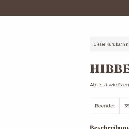
Dieser Kurs kann n
HIBB
Ab jetzt wird's en
350
Euro
Beendet
B
3
e
e
Beschreibun
n