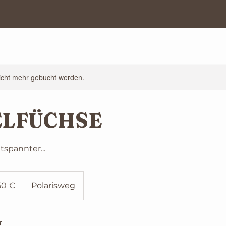
icht mehr gebucht werden.
ELFÜCHSE
tspannter...
50 €
Polarisweg
g