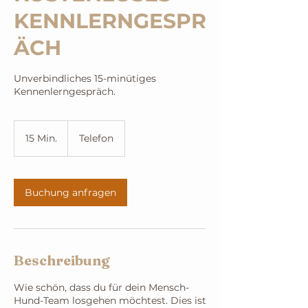
KENNLERNGESPR
ÄCH
Unverbindliches 15-minütiges
Kennenlerngespräch.
15 Min.
1
Telefon
5
M
i
n
Buchung anfragen
.
Beschreibung
Wie schön, dass du für dein Mensch-
Hund-Team losgehen möchtest. Dies ist