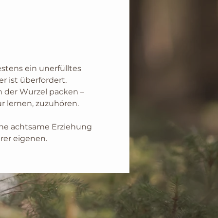
stens ein unerfülltes 
r ist überfordert. 
n der Wurzel packen – 
r lernen, zuzuhören.
ine achtsame Erziehung 
rer eigenen.