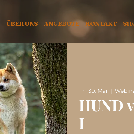
E
ÜBER UNS
ANGEBOTE
KONTAKT
SH
Fr., 30. Mai
  |  
Webin
HUND v
I