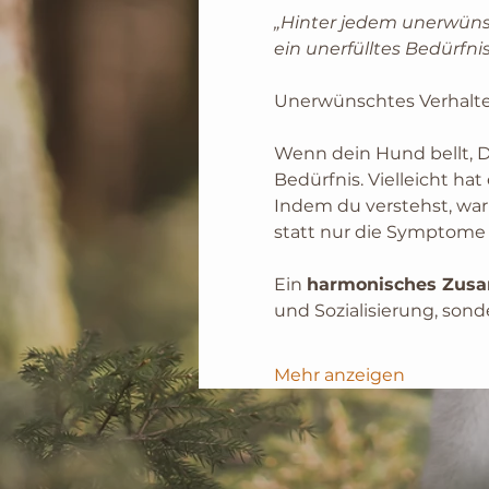
„Hinter jedem unerwüns
ein unerfülltes Bedürfnis
Unerwünschtes Verhalte
Wenn dein Hund bellt, Di
Bedürfnis. Vielleicht hat
Indem du verstehst, war
statt nur die Symptome 
Ein 
harmonisches Zus
und Sozialisierung, son
Mehr anzeigen