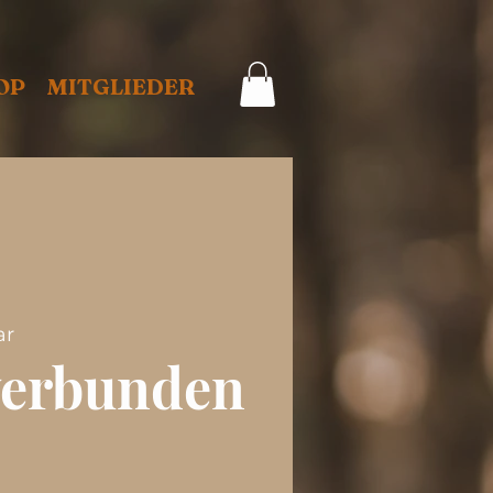
OP
MITGLIEDER
ar
erbunden