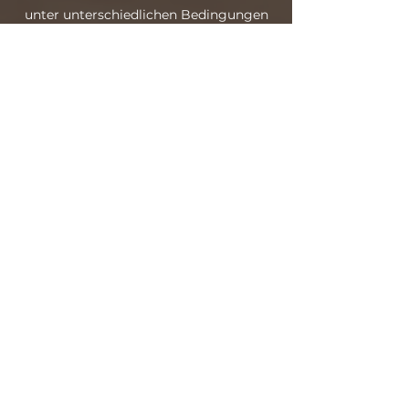
unter unterschiedlichen Bedingungen
vertieft werden,
ohne den typischen
„Hundeplatz-Effekt“.
Mir ist es wichtig, dass ihr jede
Trainingseinheit positiv und mit einem
guten Gefühl abschließt. Nach jeder
Stunde bekommt ihr dann auch eine
kleine
Hausaufgabe
für die Woche mit
an die Hand. Eine begleitende
WhatsApp Gruppe
zum gegenseitigen
Austausch, für Fragen, um Feedback zu
erhalten & für die Hausaufgaben
(schriftlich, per Video o.
Sprachnachricht) zum Nachtrainieren
ist ebenfalls inbegriffen.
Neben dem Training bekommst du