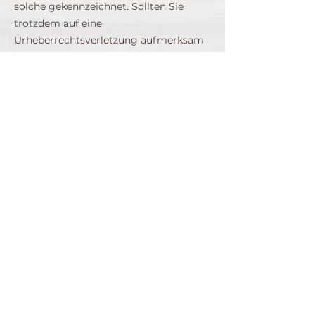
solche gekennzeichnet. Sollten Sie
trotzdem auf eine
Urheberrechtsverletzung aufmerksam
werden, bitten wir um einen
entsprechenden Hinweis.
Bei Bekanntwerden von
Rechtsverletzungen
werden wir derartige Inhalte umgehend
entfernen.
Datenschutz
Die Nutzung unserer Webseite ist in der
Regel ohne Angabe personenbezogener
Daten möglich. Soweit auf unseren
Seiten personenbezogene Daten
(beispielsweise Name, Anschrift oder
eMail-Adressen) erhoben werden,