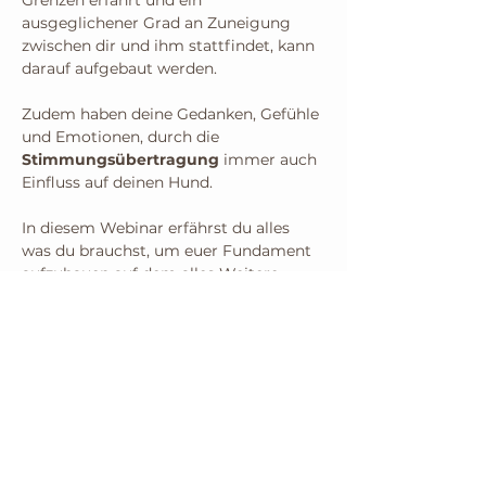
Grenzen erfährt und ein 
ausgeglichener Grad an Zuneigung 
zwischen dir und ihm stattfindet, kann 
darauf aufgebaut werden.
Zudem haben deine Gedanken, Gefühle 
und Emotionen, durch die 
Stimmungsübertragung 
immer auch 
Einfluss auf deinen Hund.
In diesem Webinar erfährst du alles 
was du brauchst, um euer Fundament 
aufzubauen auf dem alles Weitere 
wachsen kann.
Alles was du brauchst, um die Bindung 
zu deinem Hund zu festigen, denn sie 
ist der Schlüssel zu allen Möglichkeiten 
im Zusammenleben mit deinem Hund.
Mehr anzeigen