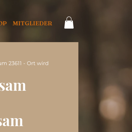
OP
MITGLIEDER
m 23611 - Ort wird
sam
sam