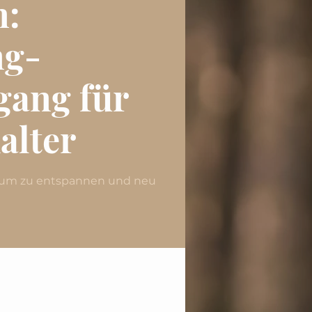
n:
ng-
gang für
alter
, um zu entspannen und neu