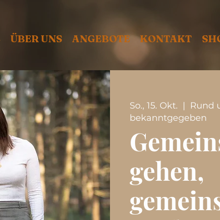
E
ÜBER UNS
ANGEBOTE
KONTAKT
SH
So., 15. Okt.
  |  
Rund u
bekanntgegeben
Gemein
gehen,
gemein