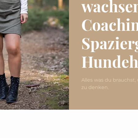
wachse
Coachi
Spazier
Hundeh
Alles was du brauchst
zu denken.