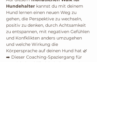
Hundehalter
 kannst du mit deinem 
Hund lernen einen neuen Weg zu 
gehen, die Perspektive zu wechseln, 
positiv zu denken, durch Achtsamkeit 
zu entspannen, mit negativen Gefühlen 
und Konfklikten anders umzugehen 
und welche Wirkung die 
Körpersprache auf deinen Hund hat 🌿
➡️ Dieser Coaching-Spaziergang für 
Hundehalter hilft dabei, die mentale 
Einstellung und Herangehensweise im 
Umgang mit dem eigenen Hund zu 
stärken.
Ziele:
Förderung einer positiven 
Einstellung
Mehr anzeigen