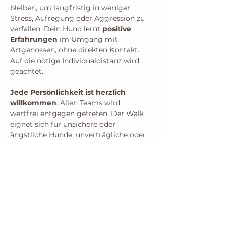
bleiben, um langfristig in weniger 
Stress, Aufregung oder Aggression zu 
verfallen. Dein Hund lernt 
positive 
Erfahrungen
 im Umgang mit 
Artgenossen, ohne direkten Kontakt. 
Auf die nötige Individualdistanz wird 
geachtet.
Jede Persönlichkeit ist herzlich 
willkommen
. Allen Teams wird 
wertfrei entgegen getreten. Der Walk 
eignet sich für unsichere oder 
ängstliche Hunde, unverträgliche oder 
frustrierte, junge Hunde oder auch 
erfahrene Hunde, um ihre sozialen 
Fähigkeiten aktiv zu halten.
Voraussetzung:
Kurze Führleine, ggfs. Absicherung 
durch einen Maulkorb