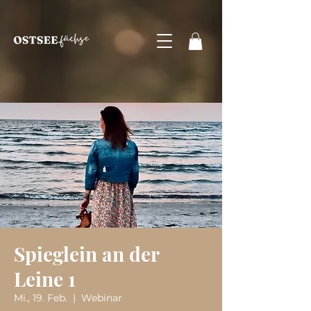
Spieglein an der
Leine 1
Mi., 19. Feb.
  |  
Webinar