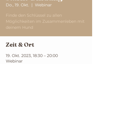
Do., 19. Okt.
  |  
Webinar
Finde den Schlüssel zu allen
Möglichkeiten im Zusammenleben mit
deinem Hund
Zeit & Ort
19. Okt. 2023, 18:30 – 20:00
Webinar
Vanessa Niebuhr
Erlaubnis nach §11 (1) Nr. 8 TierSchG
Impressum
|
Datenschutz
|
AGB