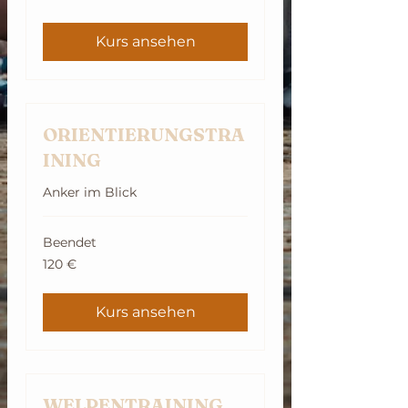
Kurs ansehen
ORIENTIERUNGSTRA
INING
Anker im Blick
Beendet
120
120 €
Euro
Kurs ansehen
WELPENTRAINING