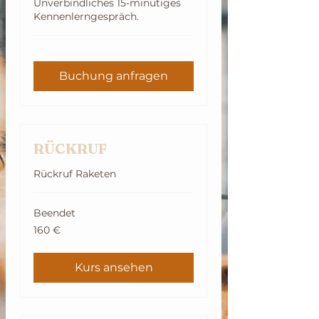
Unverbindliches 15-minütiges
Kennenlerngespräch.
Buchung anfragen
RÜCKRUF
Rückruf Raketen
Beendet
160
160 €
Euro
Kurs ansehen