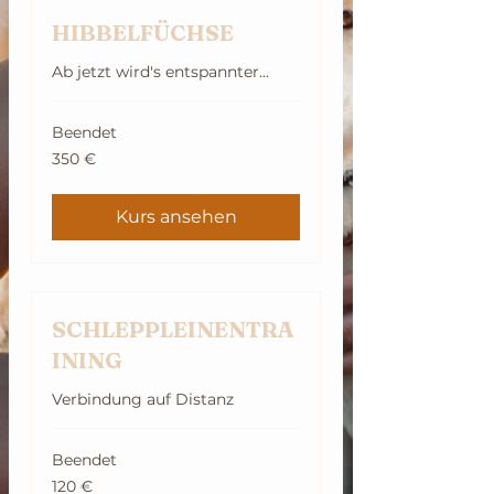
HIBBELFÜCHSE
Ab jetzt wird's entspannter...
Beendet
350
350 €
Euro
Kurs ansehen
SCHLEPPLEINENTRA
INING
Verbindung auf Distanz
Beendet
120
120 €
Euro