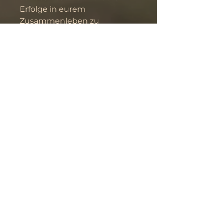
Erfolge in eurem 
Zusammenleben zu 
fokussieren. 
Du & dein Hund:
 Festigung 
eurer Bindung, gemeinsame 
Abenteuer festhalten, Ziele 
verfolgen, Routinen 
etablieren, gemeinsam 
wachsen
“Eine starke Bindung legt 
den Grundstein für 
erfolgreiches Training, 
Vertrauen und ein erfülltes 
Zusammenleben.” - Vanessa 
Reinke