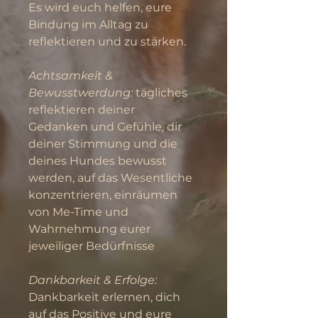
Es wird euch helfen, eure 
Bindung im Alltag zu 
reflektieren und zu stärken.
Achtsamkeit & 
Bewusstwerdung:
 tägliches 
reflektieren deiner 
Gedanken und Gefühle, dir 
deiner Stimmung und die 
deines Hundes bewusst 
werden, auf das Wesentliche 
konzentrieren, einräumen 
von Me-Time und 
Wahrnehmung eurer 
jeweiliger Bedürfnisse
Dankbarkeit & Erfolge:
Dankbarkeit erlernen, dich 
auf das Positive und eure 