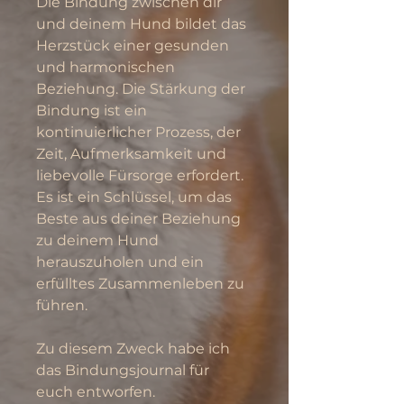
Die Bindung zwischen dir 
und deinem Hund bildet das 
Herzstück einer gesunden 
und harmonischen 
Beziehung. Die Stärkung der 
Bindung ist ein 
kontinuierlicher Prozess, der 
Zeit, Aufmerksamkeit und 
liebevolle Fürsorge erfordert. 
Es ist ein Schlüssel, um das 
Beste aus deiner Beziehung 
zu deinem Hund 
herauszuholen und ein 
erfülltes Zusammenleben zu 
führen.
Zu diesem Zweck habe ich 
das Bindungsjournal für 
euch entworfen.